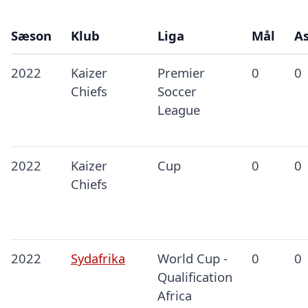
Sæson
Klub
Liga
Mål
As
2022
Kaizer
Premier
0
0
Chiefs
Soccer
League
2022
Kaizer
Cup
0
0
Chiefs
2022
Sydafrika
World Cup -
0
0
Qualification
Africa