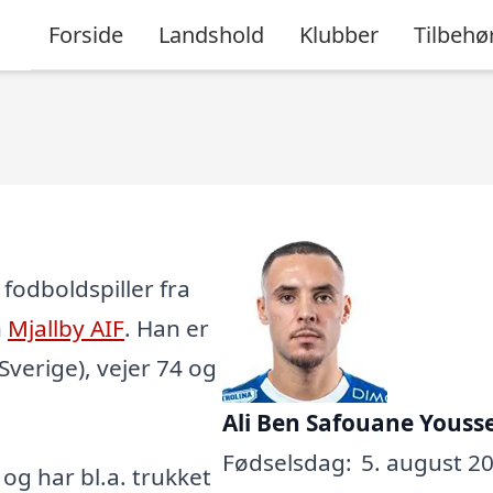
Forside
Landshold
Klubber
Tilbehø
fodboldspiller fra
n
Mjallby AIF
. Han er
Sverige), vejer 74 og
Ali Ben Safouane Youss
Fødselsdag:
5. august 20
, og har bl.a. trukket