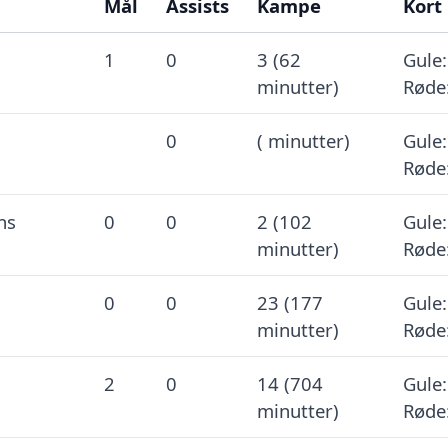
Mål
Assists
Kampe
Kort
1
0
3 (62
Gule:
minutter)
Røde
0
( minutter)
Gule:
Røde
ns
0
0
2 (102
Gule:
minutter)
Røde
0
0
23 (177
Gule:
minutter)
Røde
2
0
14 (704
Gule:
minutter)
Røde