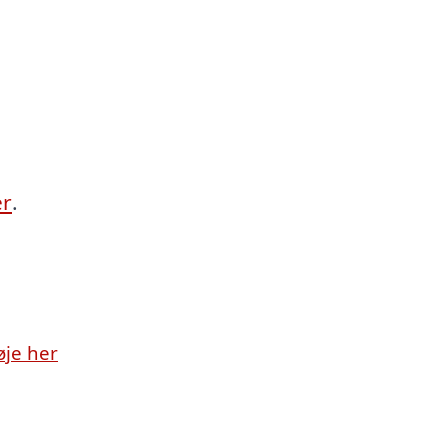
er
.
øje her