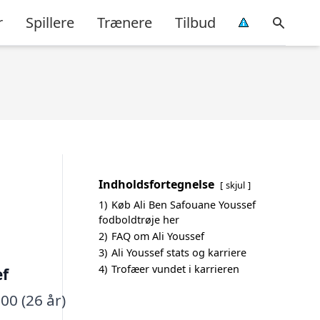
r
Spillere
Trænere
Tilbud
Indholdsfortegnelse
skjul
1)
Køb Ali Ben Safouane Youssef
fodboldtrøje her
2)
FAQ om Ali Youssef
3)
Ali Youssef stats og karriere
4)
Trofæer vundet i karrieren
ef
00 (26 år)