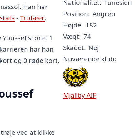
Nationalitet:
Tunesien
imassol. Han har
Position:
Angreb
rstats
-
Trofæer
.
Højde:
182
Vægt:
74
 Youssef scoret 1
Skadet:
Nej
e karrieren har han
Nuværende klub:
 kort og 0 røde kort.
oussef
Mjallby AIF
røje ved at klikke