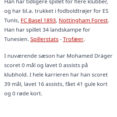
Han har tidligere spillet for flere klubber,
og har bl.a. trukket i fodboldtrøjer for ES
Tunis,
FC Basel 1893
,
Nottingham Forest
.
Han har spillet 34 landskampe for
Tunesien.
Spillerstats
-
Trofæer
.
I nuværende sæson har Mohamed Dräger
scoret 0 mål og lavet 0 assists på
klubhold. I hele karrieren har han scoret
39 mål, lavet 16 assists, fået 41 gule kort
og 0 røde kort.