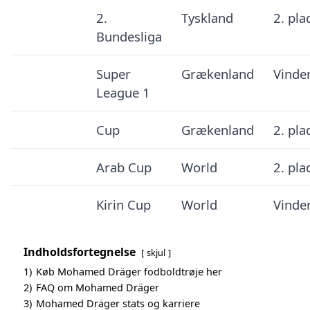
2.
Tyskland
2. pla
Bundesliga
Super
Grækenland
Vinde
League 1
Cup
Grækenland
2. pla
Arab Cup
World
2. pla
Kirin Cup
World
Vinde
Indholdsfortegnelse
skjul
1)
Køb Mohamed Dräger fodboldtrøje her
2)
FAQ om Mohamed Dräger
3)
Mohamed Dräger stats og karriere