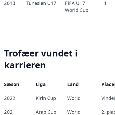
2013
Tunesien U17
FIFA U17
1
World Cup
Trofæer vundet i
karrieren
Sæson
Liga
Land
Place
2022
Kirin Cup
World
Vinde
2021
Arab Cup
World
2. pla