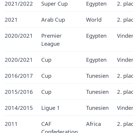
2021/2022
Super Cup
Egypten
2. pla
2021
Arab Cup
World
2. pla
2020/2021
Premier
Egypten
Vinde
League
2020/2021
Cup
Egypten
Vinde
2016/2017
Cup
Tunesien
2. pla
2015/2016
Cup
Tunesien
2. pla
2014/2015
Ligue 1
Tunesien
Vinde
2011
CAF
Africa
2. pla
Confederation