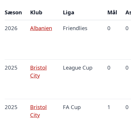
Sæson
Klub
Liga
Mål
As
2026
Albanien
Friendlies
0
0
2025
Bristol
League Cup
0
0
City
2025
Bristol
FA Cup
1
0
City