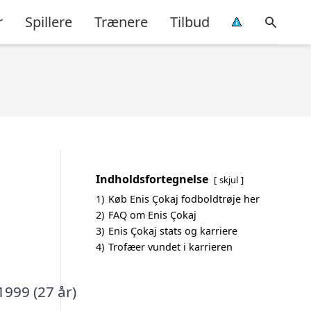
r
Spillere
Trænere
Tilbud
Indholdsfortegnelse
skjul
1)
Køb Enis Çokaj fodboldtrøje her
2)
FAQ om Enis Çokaj
3)
Enis Çokaj stats og karriere
4)
Trofæer vundet i karrieren
1999 (27 år)