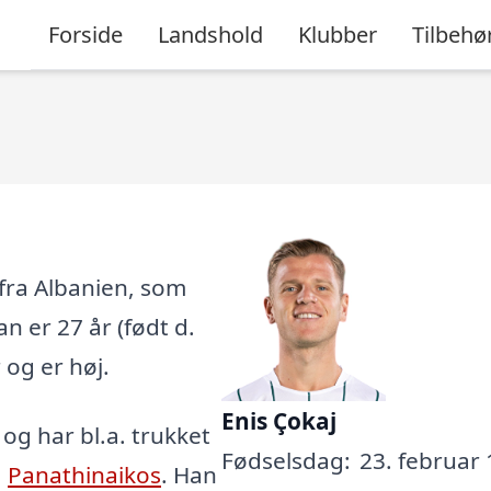
Forside
Landshold
Klubber
Tilbehø
 fra Albanien, som
an er 27 år (født d.
 og er høj.
Enis Çokaj
, og har bl.a. trukket
Fødselsdag:
23. februar 
,
Panathinaikos
. Han