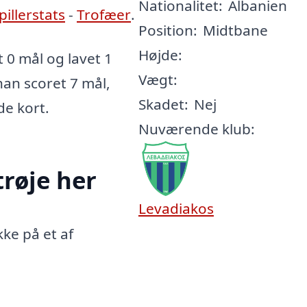
Nationalitet:
Albanien
pillerstats
-
Trofæer
.
Position:
Midtbane
Højde:
 0 mål og lavet 1
Vægt:
han scoret 7 mål,
Skadet:
Nej
de kort.
Nuværende klub:
trøje her
Levadiakos
kke på et af