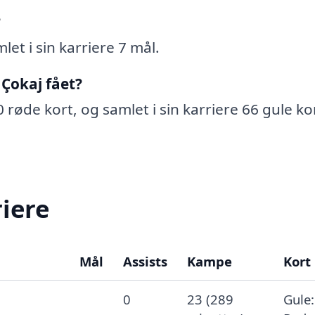
?
let i sin karriere 7 mål.
 Çokaj fået?
0 røde kort, og samlet i sin karriere 66 gule ko
riere
Mål
Assists
Kampe
Kort
0
23 (289
Gule: