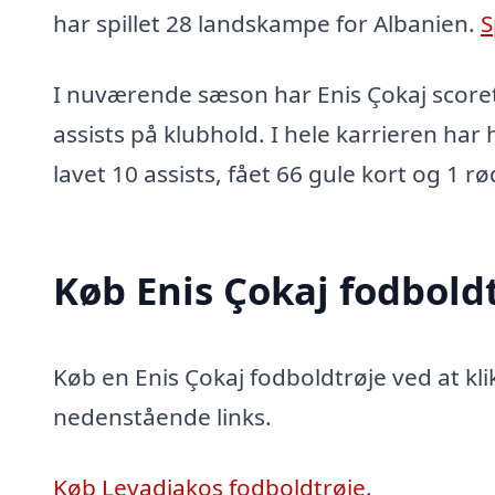
har spillet 28 landskampe for Albanien.
S
I nuværende sæson har Enis Çokaj scoret
assists på klubhold. I hele karrieren har 
lavet 10 assists, fået 66 gule kort og 1 rø
Køb Enis Çokaj fodbold
Køb en Enis Çokaj fodboldtrøje ved at kli
nedenstående links.
Køb Levadiakos fodboldtrøje
.