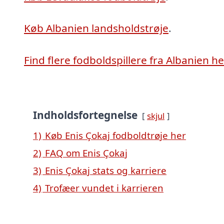
Køb Albanien landsholdstrøje
.
Find flere fodboldspillere fra Albanien he
Indholdsfortegnelse
skjul
1)
Køb Enis Çokaj fodboldtrøje her
2)
FAQ om Enis Çokaj
3)
Enis Çokaj stats og karriere
4)
Trofæer vundet i karrieren