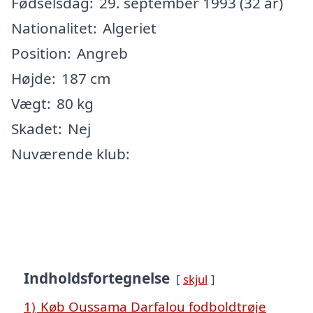
Fødselsdag:
29. september 1993 (32 år)
Nationalitet:
Algeriet
Position:
Angreb
Højde:
187 cm
Vægt:
80 kg
Skadet:
Nej
Nuværende klub:
Indholdsfortegnelse
skjul
1)
Køb Oussama Darfalou fodboldtrøje