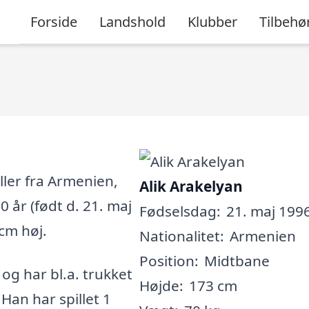
Forside
Landshold
Klubber
Tilbehø
ller fra Armenien,
Alik Arakelyan
0 år (født d. 21. maj
Fødselsdag:
21. maj 1996
 cm høj.
Nationalitet:
Armenien
Position:
Midtbane
, og har bl.a. trukket
Højde:
173 cm
Han har spillet 1