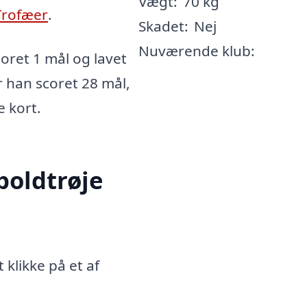
Vægt:
70 kg
Trofæer
.
Skadet:
Nej
Nuværende klub:
oret 1 mål og lavet
r han scoret 28 mål,
e kort.
boldtrøje
 klikke på et af