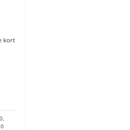
e kort
0,
 0