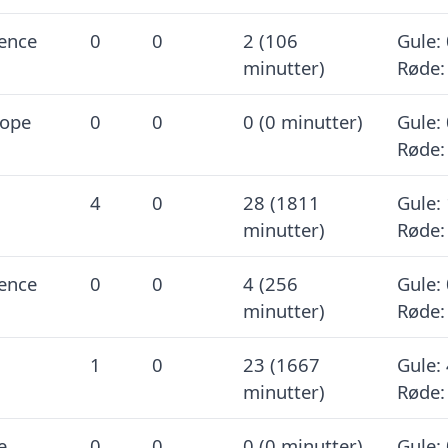
ence
0
0
2 (106
Gule: 
minutter)
Røde:
rope
0
0
0 (0 minutter)
Gule: 
Røde:
4
0
28 (1811
Gule: 
minutter)
Røde:
ence
0
0
4 (256
Gule: 
minutter)
Røde:
1
0
23 (1667
Gule: 
minutter)
Røde:
e
0
0
0 (0 minutter)
Gule: 