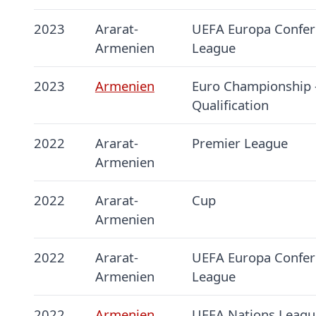
2023
Ararat-
UEFA Europa Confer
Armenien
League
2023
Armenien
Euro Championship 
Qualification
2022
Ararat-
Premier League
Armenien
2022
Ararat-
Cup
Armenien
2022
Ararat-
UEFA Europa Confer
Armenien
League
2022
Armenien
UEFA Nations Leagu