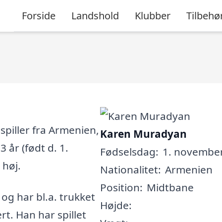
Forside
Landshold
Klubber
Tilbehø
piller fra Armenien,
Karen Muradyan
 år (født d. 1.
Fødselsdag:
1. november
 høj.
Nationalitet:
Armenien
Position:
Midtbane
, og har bl.a. trukket
Højde:
rt. Han har spillet