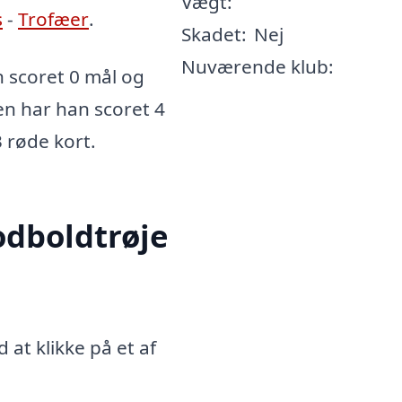
Vægt:
s
-
Trofæer
.
Skadet:
Nej
Nuværende klub:
scoret 0 mål og
ren har han scoret 4
3 røde kort.
dboldtrøje
at klikke på et af