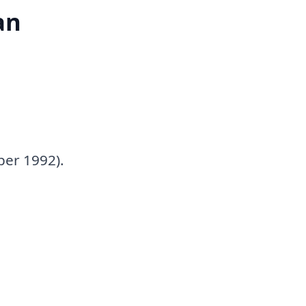
an
ber 1992).