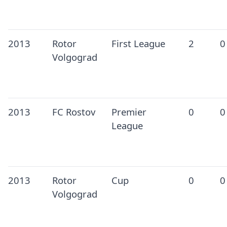
2013
Rotor
First League
2
0
Volgograd
2013
FC Rostov
Premier
0
0
League
2013
Rotor
Cup
0
0
Volgograd