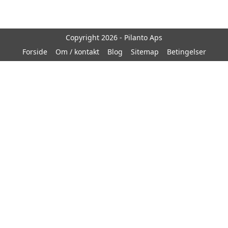
Copyright 2026 - Pilanto Aps
Forside
Om / kontakt
Blog
Sitemap
Betingelser