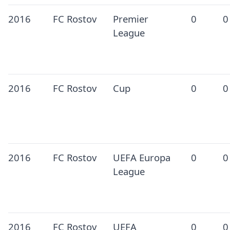
2016
FC Rostov
Premier
0
0
League
2016
FC Rostov
Cup
0
0
2016
FC Rostov
UEFA Europa
0
0
League
2016
FC Rostov
UEFA
0
0