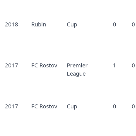
2018
Rubin
Cup
0
0
2017
FC Rostov
Premier
1
0
League
2017
FC Rostov
Cup
0
0