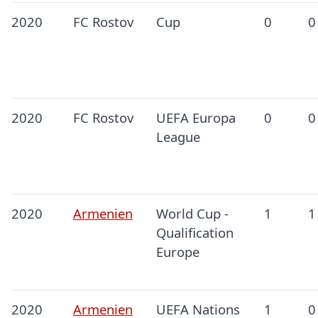
2020
FC Rostov
Cup
0
0
2020
FC Rostov
UEFA Europa
0
0
League
2020
Armenien
World Cup -
1
1
Qualification
Europe
2020
Armenien
UEFA Nations
1
0