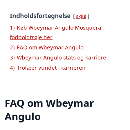
Indholdsfortegnelse
skjul
1)
Køb Wbeymar Angulo Mosquera
fodboldtrøje her
2)
FAQ om Wbeymar Angulo
3)
Wbeymar Angulo stats og karriere
4)
Trofæer vundet i karrieren
FAQ om Wbeymar
Angulo