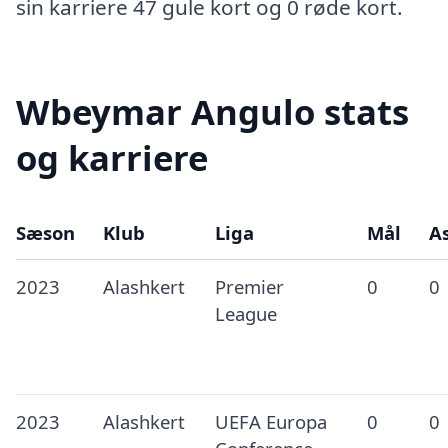
sin karriere 47 gule kort og 0 røde kort.
Wbeymar Angulo stats
og karriere
Sæson
Klub
Liga
Mål
As
2023
Alashkert
Premier
0
0
League
2023
Alashkert
UEFA Europa
0
0