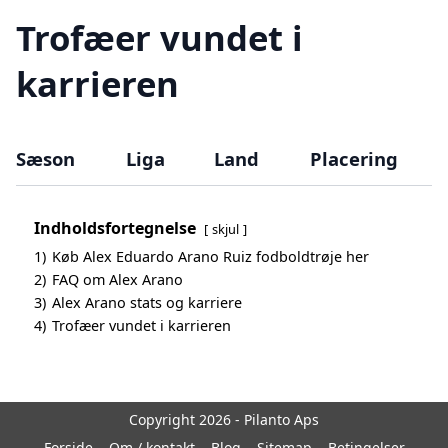
Trofæer vundet i
karrieren
Sæson
Liga
Land
Placering
Indholdsfortegnelse
skjul
1)
Køb Alex Eduardo Arano Ruiz fodboldtrøje her
2)
FAQ om Alex Arano
3)
Alex Arano stats og karriere
4)
Trofæer vundet i karrieren
Copyright 2026 - Pilanto Aps
Forside
Om / kontakt
Blog
Sitemap
Betingelser