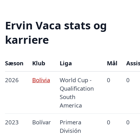
Ervin Vaca stats og
karriere
Sæson
Klub
Liga
Mål
Assi
2026
Bolivia
World Cup -
0
0
Qualification
South
America
2023
Bolívar
Primera
0
0
División