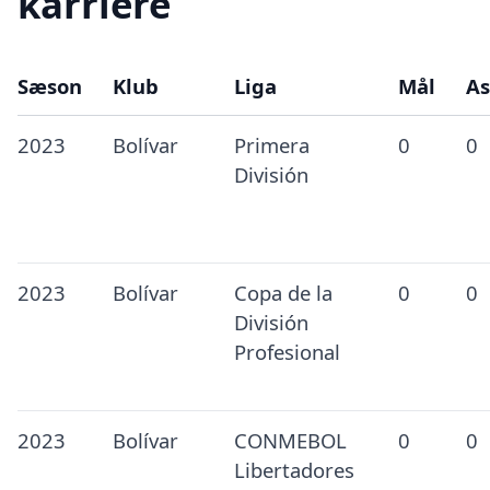
karriere
Sæson
Klub
Liga
Mål
As
2023
Bolívar
Primera
0
0
División
2023
Bolívar
Copa de la
0
0
División
Profesional
2023
Bolívar
CONMEBOL
0
0
Libertadores