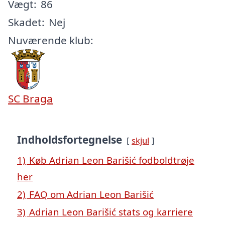
Vægt:
86
Skadet:
Nej
Nuværende klub:
SC Braga
Indholdsfortegnelse
skjul
1)
Køb Adrian Leon Barišić fodboldtrøje
her
2)
FAQ om Adrian Leon Barišić
3)
Adrian Leon Barišić stats og karriere