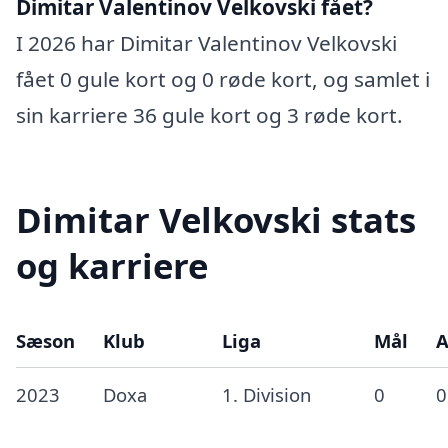
Dimitar Valentinov Velkovski fået?
I 2026 har Dimitar Valentinov Velkovski
fået 0 gule kort og 0 røde kort, og samlet i
sin karriere 36 gule kort og 3 røde kort.
Dimitar Velkovski stats
og karriere
Sæson
Klub
Liga
Mål
A
2023
Doxa
1. Division
0
0