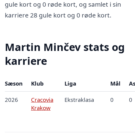
gule kort og 0 røde kort, og samlet i sin
karriere 28 gule kort og 0 røde kort.
Martin Minčev stats og
karriere
Sæson
Klub
Liga
Mål
As
2026
Cracovia
Ekstraklasa
0
0
Krakow