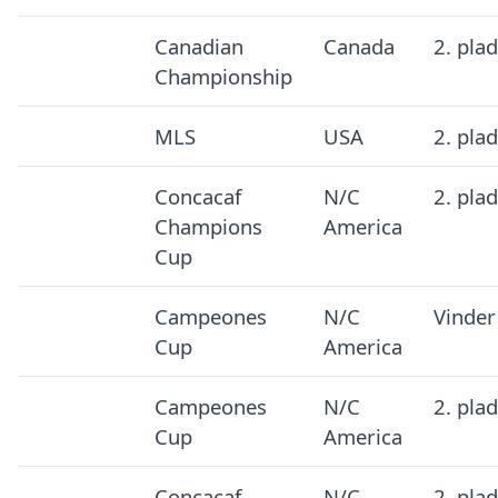
Canadian
Canada
2. pla
Championship
MLS
USA
2. pla
Concacaf
N/C
2. pla
Champions
America
Cup
Campeones
N/C
Vinder
Cup
America
Campeones
N/C
2. pla
Cup
America
Concacaf
N/C
2. pla