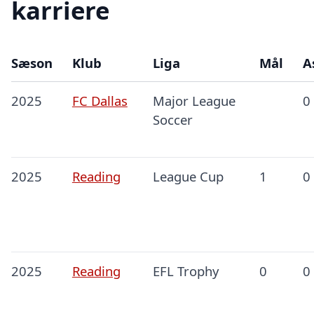
karriere
Sæson
Klub
Liga
Mål
A
2025
FC Dallas
Major League
0
Soccer
2025
Reading
League Cup
1
0
2025
Reading
EFL Trophy
0
0