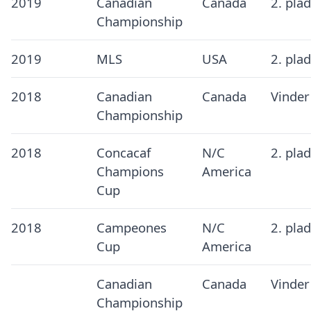
2019
Canadian
Canada
2. pla
Championship
2019
MLS
USA
2. pla
2018
Canadian
Canada
Vinder
Championship
2018
Concacaf
N/C
2. pla
Champions
America
Cup
2018
Campeones
N/C
2. pla
Cup
America
Canadian
Canada
Vinder
Championship