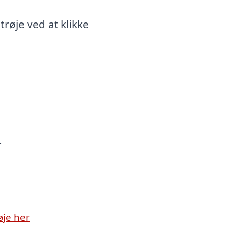
røje ved at klikke
.
øje her