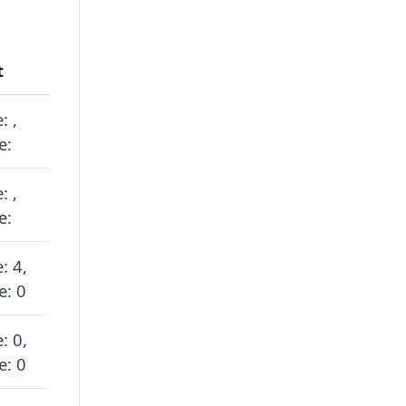
t
: ,
e:
: ,
e:
: 4,
e: 0
: 0,
e: 0