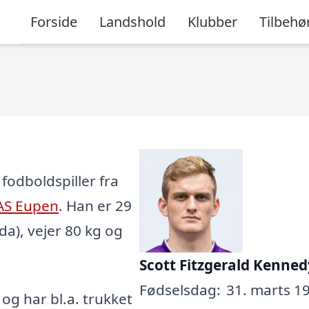
Forside
Landshold
Klubber
Tilbehø
fodboldspiller fra
AS Eupen
. Han er 29
da), vejer 80 kg og
Scott Fitzgerald Kenned
Fødselsdag:
31. marts 19
, og har bl.a. trukket