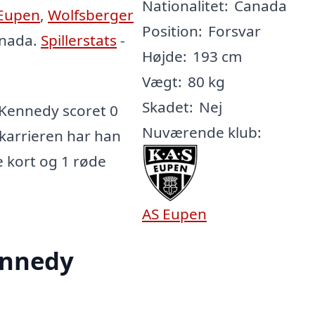
Nationalitet:
Canada
Eupen
,
Wolfsberger
Position:
Forsvar
anada.
Spillerstats
-
Højde:
193 cm
Vægt:
80 kg
Skadet:
Nej
 Kennedy scoret 0
Nuværende klub:
e karrieren har han
le kort og 1 røde
AS Eupen
ennedy