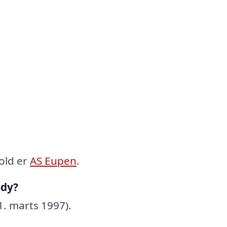
old er
AS Eupen
.
edy?
1. marts 1997).