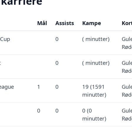
 karriere
Mål
Assists
Kampe
Kor
 Cup
0
( minutter)
Gule
Rød
t
0
( minutter)
Gule
Rød
League
1
0
19 (1591
Gule
minutter)
Rød
0
0
0 (0
Gule
minutter)
Rød