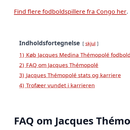
Find flere fodboldspillere fra Congo her
.
Indholdsfortegnelse
skjul
1)
Køb Jacques Medina Thémopolé fodbold
2)
FAQ om Jacques Thémopolé
3)
Jacques Thémopolé stats og karriere
4)
Trofæer vundet i karrieren
FAQ om Jacques Thémo