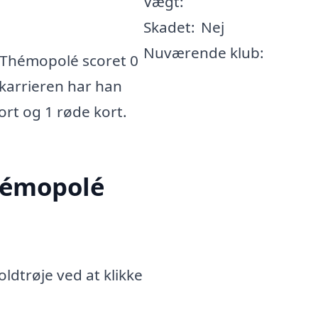
Vægt:
Skadet:
Nej
Nuværende klub:
 Thémopolé scoret 0
e karrieren har han
kort og 1 røde kort.
hémopolé
dtrøje ved at klikke