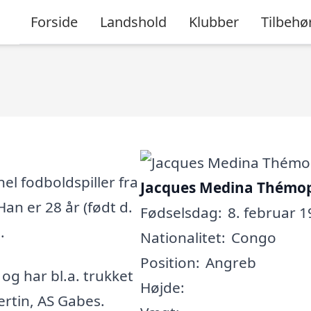
Forside
Landshold
Klubber
Tilbehø
l fodboldspiller fra
Jacques Medina Thémo
an er 28 år (født d.
Fødselsdag:
8. februar 1
.
Nationalitet:
Congo
Position:
Angreb
, og har bl.a. trukket
Højde:
ertin, AS Gabes.