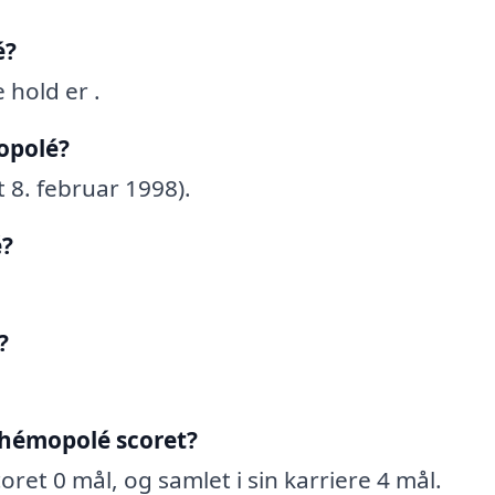
é?
hold er .
opolé?
 8. februar 1998).
é?
?
hémopolé scoret?
et 0 mål, og samlet i sin karriere 4 mål.