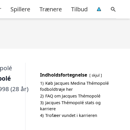
r
Spillere
Trænere
Tilbud
Indholdsfortegnelse
skjul
polé
1)
Køb Jacques Medina Thémopolé
998 (28 år)
fodboldtrøje her
2)
FAQ om Jacques Thémopolé
3)
Jacques Thémopolé stats og
karriere
4)
Trofæer vundet i karrieren