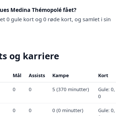
ques Medina Thémopolé fået?
 0 gule kort og 0 røde kort, og samlet i sin
s og karriere
Mål
Assists
Kampe
Kort
0
0
5 (370 minutter)
Gule: 0,
0
0
0
0 (0 minutter)
Gule: 0,