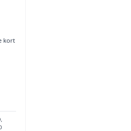
e kort
,
0