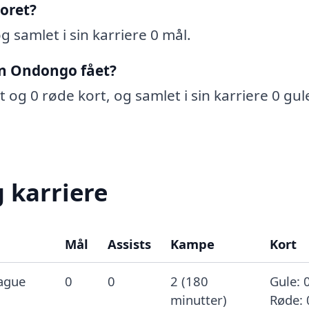
oret?
g samlet i sin karriere 0 mål.
in Ondongo fået?
 og 0 røde kort, og samlet i sin karriere 0 gul
 karriere
Mål
Assists
Kampe
Kort
ague
0
0
2 (180
Gule: 0
minutter)
Røde: 