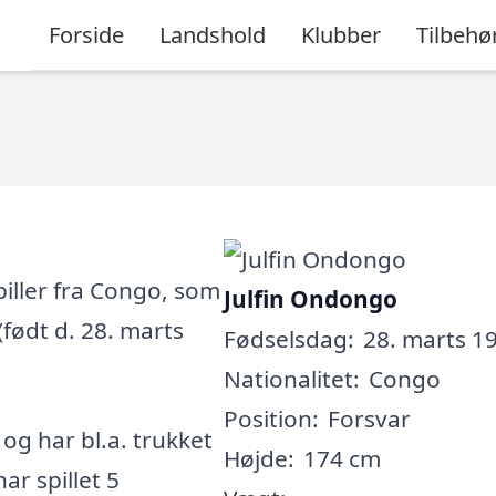
Forside
Landshold
Klubber
Tilbehø
iller fra Congo, som
Julfin Ondongo
(født d. 28. marts
Fødselsdag:
28. marts 19
Nationalitet:
Congo
Position:
Forsvar
, og har bl.a. trukket
Højde:
174 cm
ar spillet 5