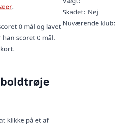
Vægt:
fæer
.
Skadet:
Nej
Nuværende klub:
coret 0 mål og lavet
r han scoret 0 mål,
 kort.
boldtrøje
t klikke på et af