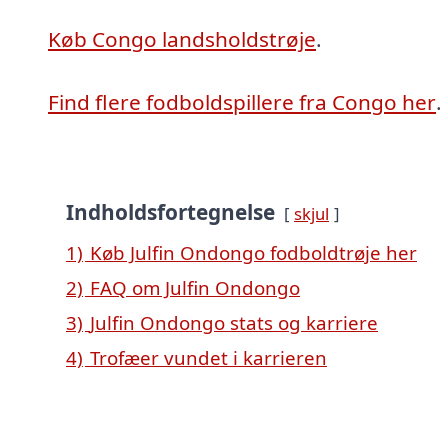
Køb Congo landsholdstrøje
.
Find flere fodboldspillere fra Congo her
.
Indholdsfortegnelse
skjul
1)
Køb Julfin Ondongo fodboldtrøje her
2)
FAQ om Julfin Ondongo
3)
Julfin Ondongo stats og karriere
4)
Trofæer vundet i karrieren