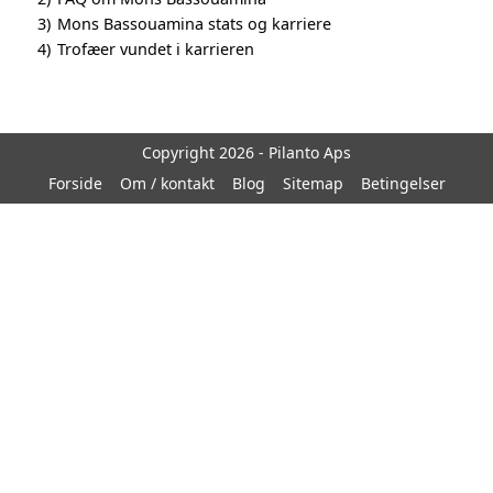
3)
Mons Bassouamina stats og karriere
4)
Trofæer vundet i karrieren
Copyright 2026 - Pilanto Aps
Forside
Om / kontakt
Blog
Sitemap
Betingelser