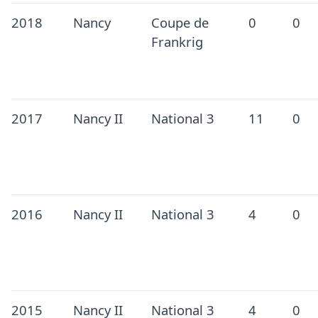
2018
Nancy
Coupe de
0
0
Frankrig
2017
Nancy II
National 3
11
0
2016
Nancy II
National 3
4
0
2015
Nancy II
National 3
4
0