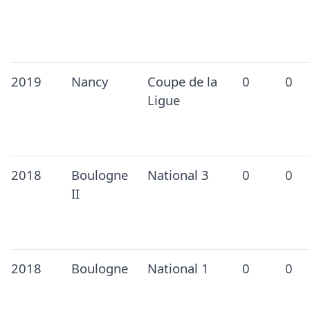
2019
Nancy
Coupe de la
0
0
Ligue
2018
Boulogne
National 3
0
0
II
2018
Boulogne
National 1
0
0