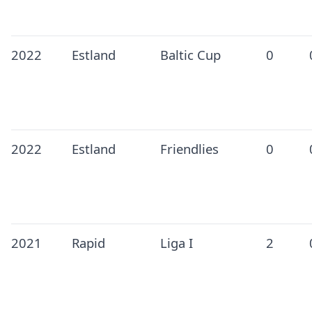
2022
Estland
Baltic Cup
0
2022
Estland
Friendlies
0
2021
Rapid
Liga I
2