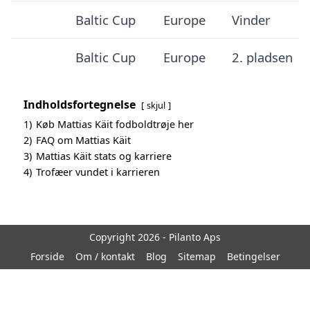
Baltic Cup
Europe
Vinder
Baltic Cup
Europe
2. pladsen
Indholdsfortegnelse
skjul
1)
Køb Mattias Käit fodboldtrøje her
2)
FAQ om Mattias Käit
3)
Mattias Käit stats og karriere
4)
Trofæer vundet i karrieren
Copyright 2026 - Pilanto Aps
Forside
Om / kontakt
Blog
Sitemap
Betingelser