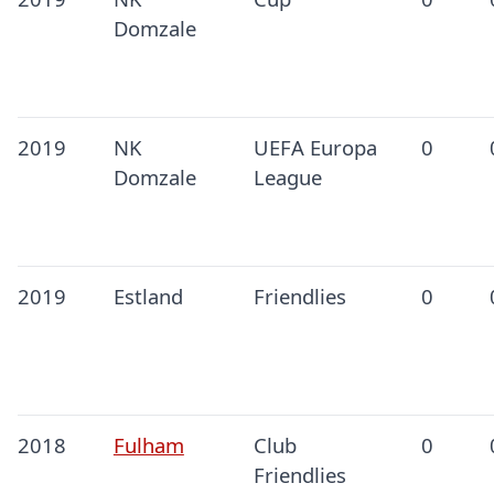
Domzale
2019
NK
UEFA Europa
0
Domzale
League
2019
Estland
Friendlies
0
2018
Fulham
Club
0
Friendlies