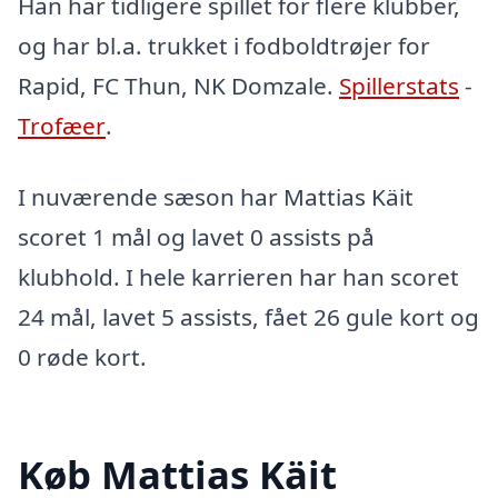
Han har tidligere spillet for flere klubber,
og har bl.a. trukket i fodboldtrøjer for
Rapid, FC Thun, NK Domzale.
Spillerstats
-
Trofæer
.
I nuværende sæson har Mattias Käit
scoret 1 mål og lavet 0 assists på
klubhold. I hele karrieren har han scoret
24 mål, lavet 5 assists, fået 26 gule kort og
0 røde kort.
Køb Mattias Käit