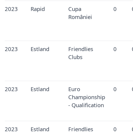
2023
Rapid
Cupa
0
României
2023
Estland
Friendlies
0
Clubs
2023
Estland
Euro
0
Championship
- Qualification
2023
Estland
Friendlies
0