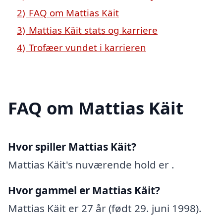
2)
FAQ om Mattias Käit
3)
Mattias Käit stats og karriere
4)
Trofæer vundet i karrieren
FAQ om Mattias Käit
Hvor spiller Mattias Käit?
Mattias Käit's nuværende hold er .
Hvor gammel er Mattias Käit?
Mattias Käit er 27 år (født 29. juni 1998).