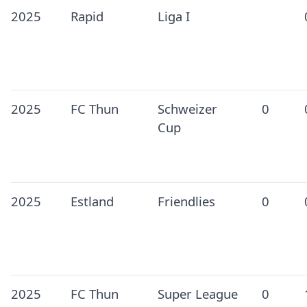
2025
Rapid
Liga I
2025
FC Thun
Schweizer
0
Cup
2025
Estland
Friendlies
0
2025
FC Thun
Super League
0