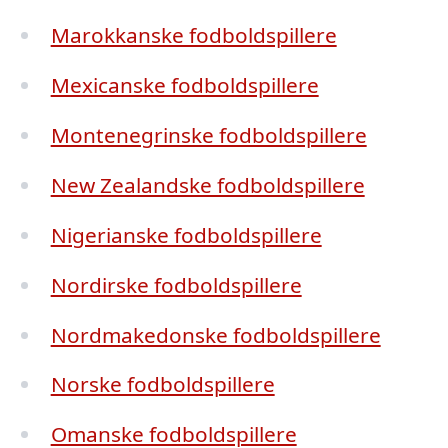
Marokkanske fodboldspillere
Mexicanske fodboldspillere
Montenegrinske fodboldspillere
New Zealandske fodboldspillere
Nigerianske fodboldspillere
Nordirske fodboldspillere
Nordmakedonske fodboldspillere
Norske fodboldspillere
Omanske fodboldspillere