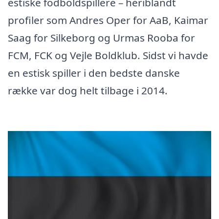
estiske fodboldspillere – heriblandt
profiler som Andres Oper for AaB, Kaimar
Saag for Silkeborg og Urmas Rooba for
FCM, FCK og Vejle Boldklub. Sidst vi havde
en estisk spiller i den bedste danske
række var dog helt tilbage i 2014.