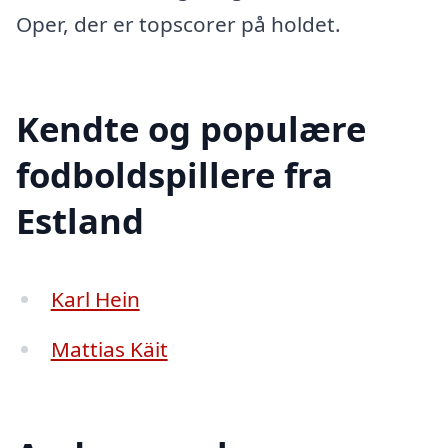
Oper, der er topscorer på holdet.
Kendte og populære
fodboldspillere fra
Estland
Karl Hein
Mattias Käit