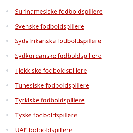
Surinamesiske fodboldspillere
Svenske fodboldspillere
Sydafrikanske fodboldspillere
Sydkoreanske fodboldspillere
Tjekkiske fodboldspillere
Tunesiske fodboldspillere
Tyrkiske fodboldspillere
Tyske fodboldspillere
UAE fodboldspillere