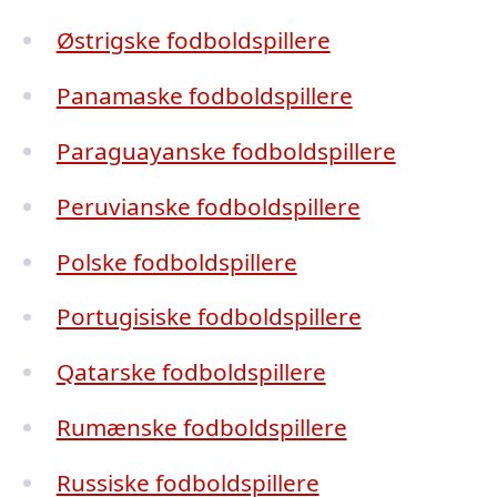
Østrigske fodboldspillere
Panamaske fodboldspillere
Paraguayanske fodboldspillere
Peruvianske fodboldspillere
Polske fodboldspillere
Portugisiske fodboldspillere
Qatarske fodboldspillere
Rumænske fodboldspillere
Russiske fodboldspillere