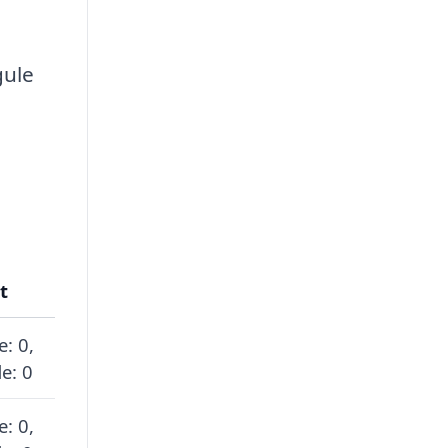
gule
t
e: 0,
e: 0
e: 0,