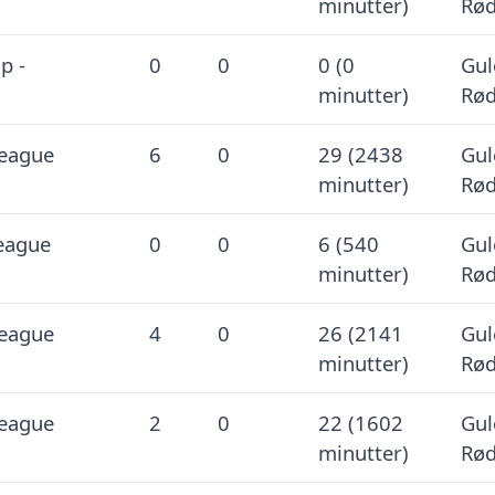
minutter)
Rød
p -
0
0
0 (0
Gul
minutter)
Rød
League
6
0
29 (2438
Gul
minutter)
Rød
eague
0
0
6 (540
Gul
minutter)
Rød
League
4
0
26 (2141
Gul
minutter)
Rød
League
2
0
22 (1602
Gul
minutter)
Rød