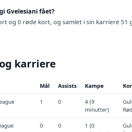
i Gvelesiani fået?
ort og 0 røde kort, og samlet i sin karriere 51 
 og karriere
Mål
Assists
Kampe
Kor
League
1
0
4 (9
Gul
minutter)
Rød
eague
0
0
1 (0
Gul