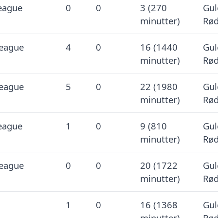
eague
0
0
3 (270
Gul
minutter)
Rød
League
4
0
16 (1440
Gul
minutter)
Rød
League
5
0
22 (1980
Gul
minutter)
Rød
eague
1
0
9 (810
Gul
minutter)
Rød
League
0
0
20 (1722
Gul
minutter)
Rød
1
0
16 (1368
Gul
minutter)
Rød