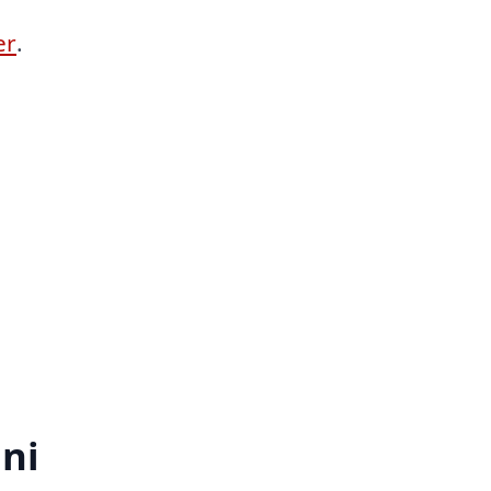
er
.
ni