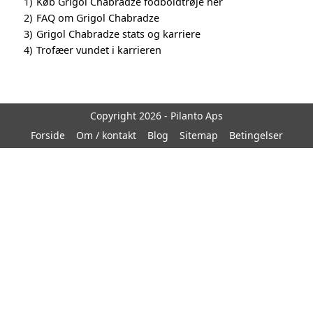
1)
Køb Grigol Chabradze fodboldtrøje her
2)
FAQ om Grigol Chabradze
3)
Grigol Chabradze stats og karriere
4)
Trofæer vundet i karrieren
Copyright 2026 - Pilanto Aps
Forside
Om / kontakt
Blog
Sitemap
Betingelser