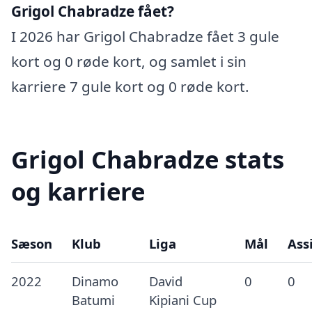
Grigol Chabradze fået?
I 2026 har Grigol Chabradze fået 3 gule
kort og 0 røde kort, og samlet i sin
karriere 7 gule kort og 0 røde kort.
Grigol Chabradze stats
og karriere
Sæson
Klub
Liga
Mål
Ass
2022
Dinamo
David
0
0
Batumi
Kipiani Cup