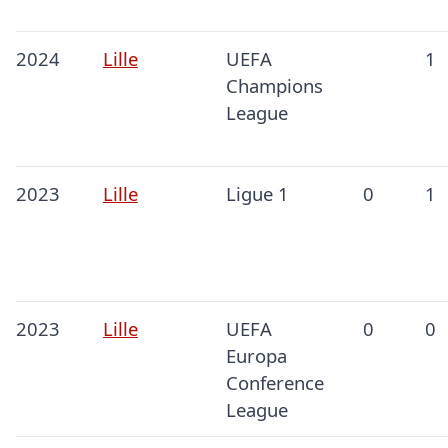
2024
Lille
UEFA
1
Champions
League
2023
Lille
Ligue 1
0
1
2023
Lille
UEFA
0
0
Europa
Conference
League