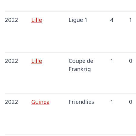
2022
Lille
Ligue 1
4
1
2022
Lille
Coupe de
1
0
Frankrig
2022
Guinea
Friendlies
1
0