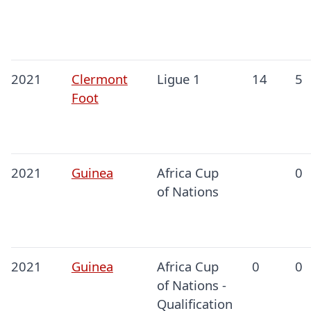
2021
Clermont
Ligue 1
14
5
Foot
2021
Guinea
Africa Cup
0
of Nations
2021
Guinea
Africa Cup
0
0
of Nations -
Qualification