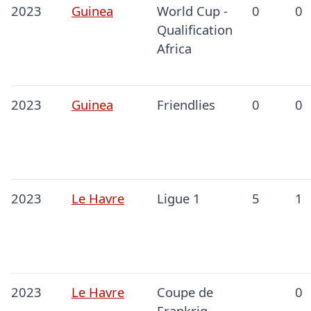
2023
Guinea
World Cup -
0
0
Qualification
Africa
2023
Guinea
Friendlies
0
0
2023
Le Havre
Ligue 1
5
1
2023
Le Havre
Coupe de
0
Frankrig