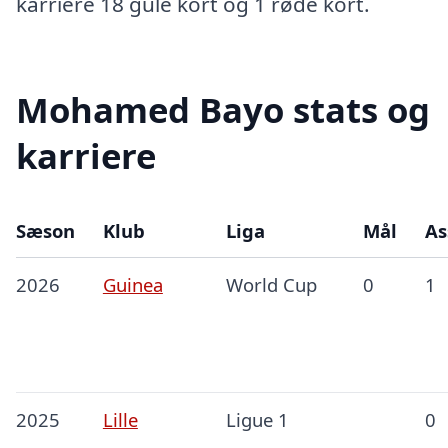
karriere 18 gule kort og 1 røde kort.
Mohamed Bayo stats og
karriere
Sæson
Klub
Liga
Mål
As
2026
Guinea
World Cup
0
1
2025
Lille
Ligue 1
0