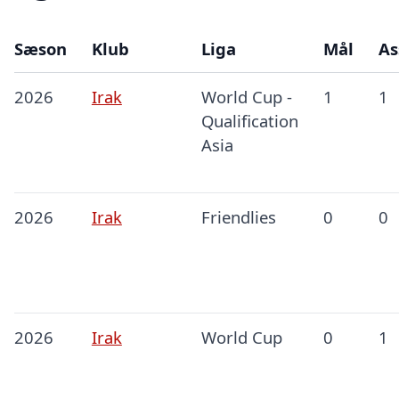
Sæson
Klub
Liga
Mål
As
2026
Irak
World Cup -
1
1
Qualification
Asia
2026
Irak
Friendlies
0
0
2026
Irak
World Cup
0
1