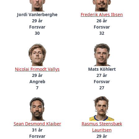
Jordi Vanlerberghe
Frederik Alves Ibsen
29 år
26 år
Forsvar
Forsvar
30
32
Nicolai Frimodt Vallys
Mats Köhlert
29 år
27 år
Angreb
Forsvar
7
27
Sean Desmond Klaiber
Rasmus Steensbæk
31 år
Lauritsen
Forsvar
29 år