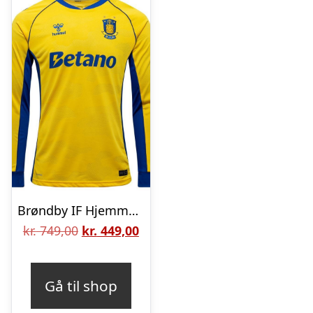
Brøndby IF Hjemmebanetrøje 2025/26 Lange Ærmer
Den
Den
kr.
749,00
kr.
449,00
oprindelige
aktuelle
pris
pris
Gå til shop
var:
er: