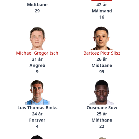
Midtbane
42 år
29
Målmand
16
Michael Gregoritsch
Bartosz Piotr Slisz
31 år
26 år
Angreb
Midtbane
9
99
Luis Thomas Binks
Ousmane Sow
24 år
25 år
Forsvar
Midtbane
4
22