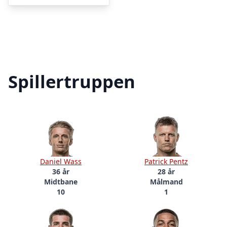
kr. 749,00.
kr. 449,00.
Spillertruppen
Daniel Wass
Patrick Pentz
36 år
28 år
Midtbane
Målmand
10
1