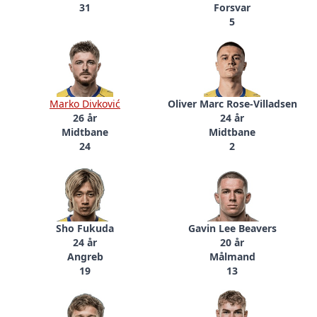
31
Forsvar
5
Marko Divković
Oliver Marc Rose-Villadsen
26 år
24 år
Midtbane
Midtbane
24
2
Sho Fukuda
Gavin Lee Beavers
24 år
20 år
Angreb
Målmand
19
13