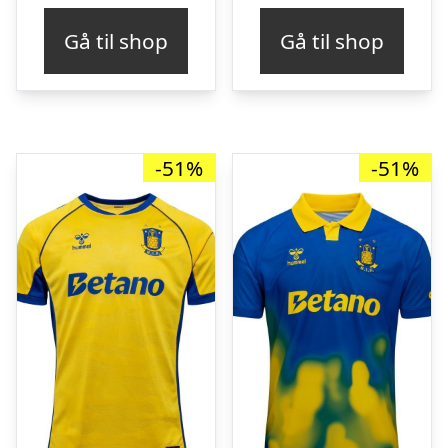
pris
pris
pris
pris
Gå til shop
Gå til shop
var:
er:
var:
er:
kr. 549,00.
kr. 269,00.
kr. 549,00.
kr. 
-51%
-51%