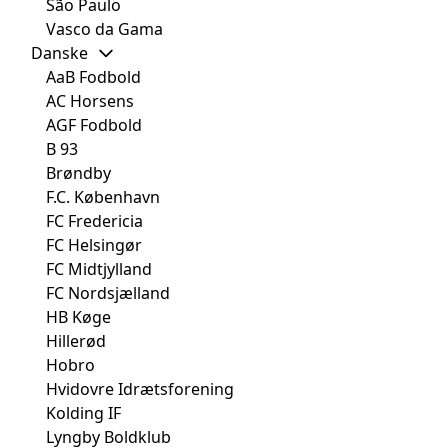
São Paulo
Vasco da Gama
Danske
AaB Fodbold
AC Horsens
AGF Fodbold
B 93
Brøndby
F.C. København
FC Fredericia
FC Helsingør
FC Midtjylland
FC Nordsjælland
HB Køge
Hillerød
Hobro
Hvidovre Idrætsforening
Kolding IF
Lyngby Boldklub