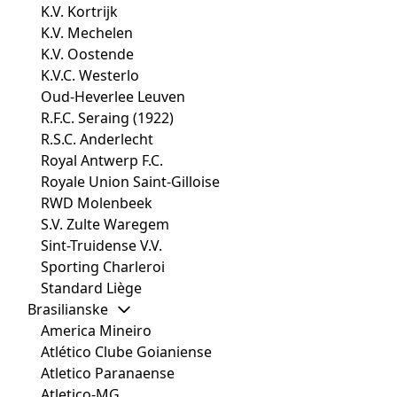
K.V. Kortrijk
K.V. Mechelen
K.V. Oostende
K.V.C. Westerlo
Oud-Heverlee Leuven
R.F.C. Seraing (1922)
R.S.C. Anderlecht
Royal Antwerp F.C.
Royale Union Saint-Gilloise
RWD Molenbeek
S.V. Zulte Waregem
Sint-Truidense V.V.
Sporting Charleroi
Standard Liège
Brasilianske
America Mineiro
Atlético Clube Goianiense
Atletico Paranaense
Atletico-MG