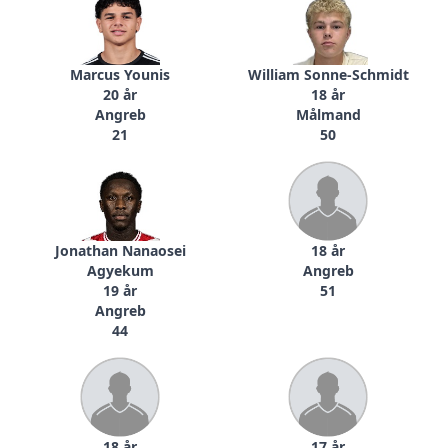
Marcus Younis
William Sonne-Schmidt
20 år
18 år
Angreb
Målmand
21
50
Jonathan Nanaosei
18 år
Agyekum
Angreb
19 år
51
Angreb
44
18 år
17 år