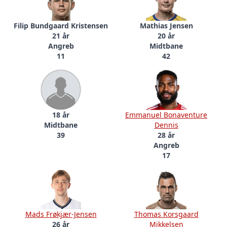
Filip Bundgaard Kristensen
Mathias Jensen
21 år
20 år
Angreb
Midtbane
11
42
18 år
Emmanuel Bonaventure
Midtbane
Dennis
39
28 år
Angreb
17
Mads Frøkjær-Jensen
Thomas Korsgaard
26 år
Mikkelsen