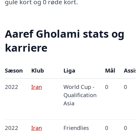
gule kort og 0 røde kort.
Aaref Gholami stats og
karriere
Sæson
Klub
Liga
Mål
Assi
2022
Iran
World Cup -
0
0
Qualification
Asia
2022
Iran
Friendlies
0
0