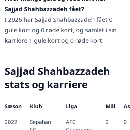
Sajjad Shahbazzadeh fået?
I 2026 har Sajjad Shahbazzadeh fået 0
gule kort og 0 røde kort, og samlet i sin
karriere 1 gule kort og 0 røde kort.
Sajjad Shahbazzadeh
stats og karriere
Sæson
Klub
Liga
Mål
As
2022
Sepahan
AFC
2
0
FC
Champions