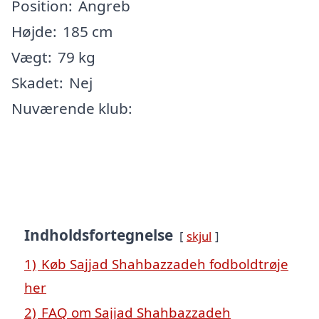
Position:
Angreb
Højde:
185 cm
Vægt:
79 kg
Skadet:
Nej
Nuværende klub:
Indholdsfortegnelse
skjul
1)
Køb Sajjad Shahbazzadeh fodboldtrøje
her
2)
FAQ om Sajjad Shahbazzadeh