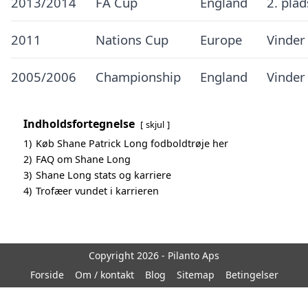
2013/2014
FA Cup
England
2. pla
2011
Nations Cup
Europe
Vinder
2005/2006
Championship
England
Vinder
Indholdsfortegnelse
skjul
1)
Køb Shane Patrick Long fodboldtrøje her
2)
FAQ om Shane Long
3)
Shane Long stats og karriere
4)
Trofæer vundet i karrieren
Copyright 2026 - Pilanto Aps
Forside
Om / kontakt
Blog
Sitemap
Betingelser