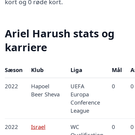
kort og 0 røde kort.
Ariel Harush stats og
karriere
Sæson
Klub
Liga
Mål
A
2022
Hapoel
UEFA
0
0
Beer Sheva
Europa
Conference
League
2022
Israel
WC
0
0
Qualification