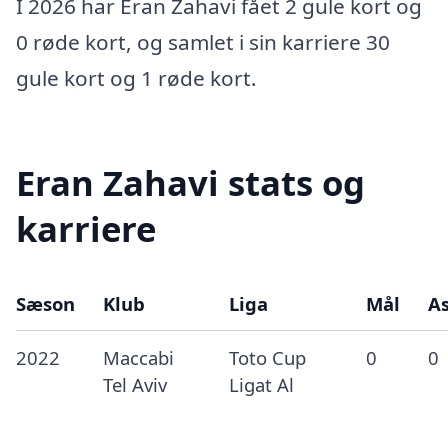
I 2026 har Eran Zahavi fået 2 gule kort og
0 røde kort, og samlet i sin karriere 30
gule kort og 1 røde kort.
Eran Zahavi stats og
karriere
Sæson
Klub
Liga
Mål
As
2022
Maccabi
Toto Cup
0
0
Tel Aviv
Ligat Al