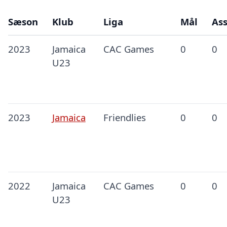
Sæson
Klub
Liga
Mål
Ass
2023
Jamaica
CAC Games
0
0
U23
2023
Jamaica
Friendlies
0
0
2022
Jamaica
CAC Games
0
0
U23