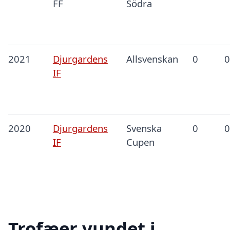
FF
Södra
2021
Djurgardens
Allsvenskan
0
0
IF
2020
Djurgardens
Svenska
0
0
IF
Cupen
Trofæer vundet i