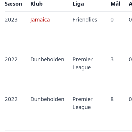
Sæson
Klub
Liga
Mål
A
2023
Jamaica
Friendlies
0
0
2022
Dunbeholden
Premier
3
0
League
2022
Dunbeholden
Premier
8
0
League