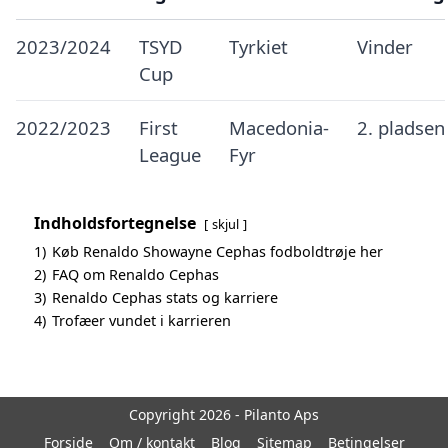
2023/2024
TSYD
Tyrkiet
Vinder
Cup
2022/2023
First
Macedonia-
2. pladsen
League
Fyr
Indholdsfortegnelse
skjul
1)
Køb Renaldo Showayne Cephas fodboldtrøje her
2)
FAQ om Renaldo Cephas
3)
Renaldo Cephas stats og karriere
4)
Trofæer vundet i karrieren
Copyright 2026 - Pilanto Aps
Forside
Om / kontakt
Blog
Sitemap
Betingelser