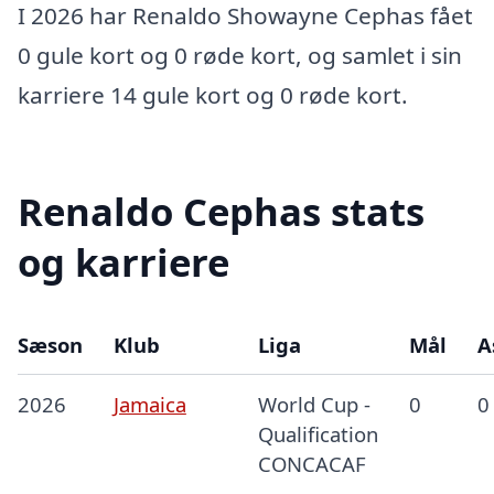
I 2026 har Renaldo Showayne Cephas fået
0 gule kort og 0 røde kort, og samlet i sin
karriere 14 gule kort og 0 røde kort.
Renaldo Cephas stats
og karriere
Sæson
Klub
Liga
Mål
A
2026
Jamaica
World Cup -
0
0
Qualification
CONCACAF