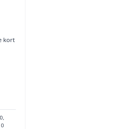
e kort
0,
 0