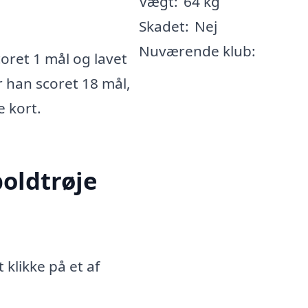
Vægt:
64 kg
Skadet:
Nej
Nuværende klub:
ret 1 mål og lavet
r han scoret 18 mål,
e kort.
oldtrøje
klikke på et af