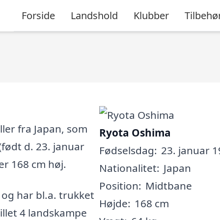
Forside
Landshold
Klubber
Tilbehø
ler fra Japan, som
Ryota Oshima
(født d. 23. januar
Fødselsdag:
23. januar 1
 er 168 cm høj.
Nationalitet:
Japan
Position:
Midtbane
, og har bl.a. trukket
Højde:
168 cm
pillet 4 landskampe