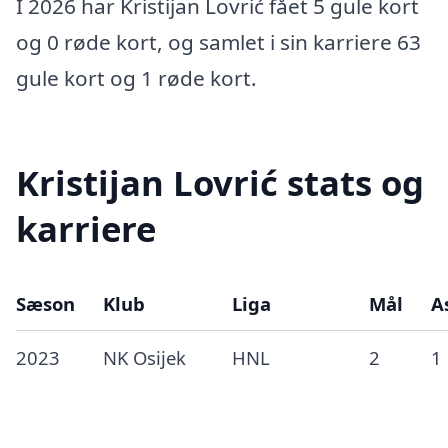
I 2026 har Kristijan Lovrić fået 5 gule kort
og 0 røde kort, og samlet i sin karriere 63
gule kort og 1 røde kort.
Kristijan Lovrić stats og
karriere
Sæson
Klub
Liga
Mål
A
2023
NK Osijek
HNL
2
1