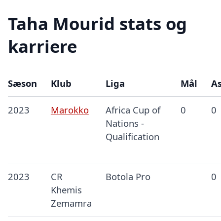
Taha Mourid stats og
karriere
Sæson
Klub
Liga
Mål
As
2023
Marokko
Africa Cup of
0
0
Nations -
Qualification
2023
CR
Botola Pro
0
Khemis
Zemamra