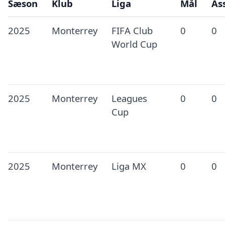
Sæson
Klub
Liga
Mål
Ass
2025
Monterrey
FIFA Club
0
0
World Cup
2025
Monterrey
Leagues
0
0
Cup
2025
Monterrey
Liga MX
0
0