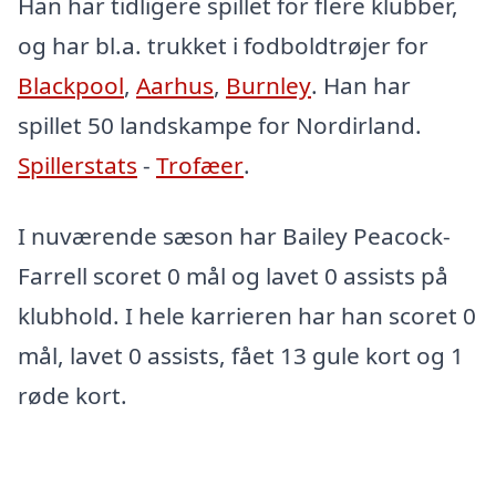
Han har tidligere spillet for flere klubber,
og har bl.a. trukket i fodboldtrøjer for
Blackpool
,
Aarhus
,
Burnley
. Han har
spillet 50 landskampe for Nordirland.
Spillerstats
-
Trofæer
.
I nuværende sæson har Bailey Peacock-
Farrell scoret 0 mål og lavet 0 assists på
klubhold. I hele karrieren har han scoret 0
mål, lavet 0 assists, fået 13 gule kort og 1
røde kort.