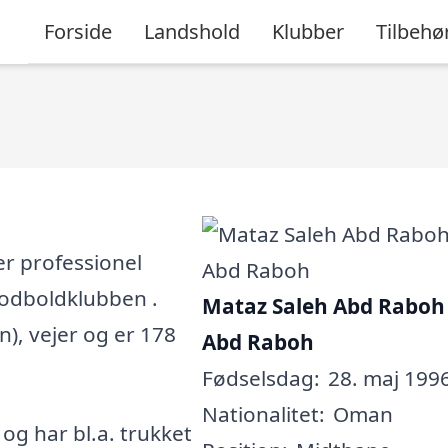
Forside
Landshold
Klubber
Tilbehø
r professionel
 fodboldklubben .
Mataz Saleh Abd Raboh 
n), vejer og er 178
Abd Raboh
Fødselsdag:
28. maj 1996
Nationalitet:
Oman
, og har bl.a. trukket