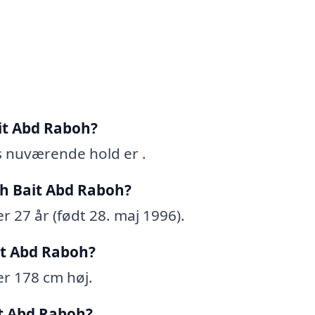
it Abd Raboh?
 nuværende hold er .
h Bait Abd Raboh?
 27 år (født 28. maj 1996).
it Abd Raboh?
r 178 cm høj.
t Abd Raboh?