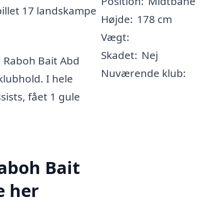
Position:
Midtbane
pillet 17 landskampe
Højde:
178 cm
Vægt:
Skadet:
Nej
 Raboh Bait Abd
Nuværende klub:
klubhold. I hele
sists, fået 1 gule
aboh Bait
e her