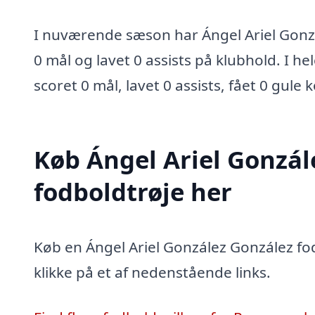
I nuværende sæson har Ángel Ariel Gonz
0 mål og lavet 0 assists på klubhold. I he
scoret 0 mål, lavet 0 assists, fået 0 gule 
Køb Ángel Ariel Gonzál
fodboldtrøje her
Køb en Ángel Ariel González González fo
klikke på et af nedenstående links.