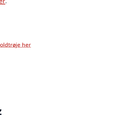
er
.
oldtrøje her
z