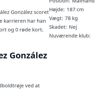
Position:
Målmand
Højde:
187 cm
ález González scoret
Vægt:
78 kg
le karrieren har han
Skadet:
Nej
kort og 0 røde kort.
Nuværende klub:
ez González
dboldtrøje ved at