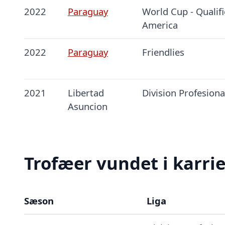
2022
Paraguay
World Cup - Qualif
America
2022
Paraguay
Friendlies
2021
Libertad
Division Profesiona
Asuncion
Trofæer vundet i karri
Sæson
Liga