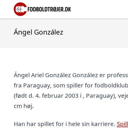
Ángel González
Ángel Ariel González González er profess
fra Paraguay, som spiller for fodboldklu
(født d. 4. februar 2003 i , Paraguay), ve
cm høj.
Han har spillet for i hele sin karriere.
Spil