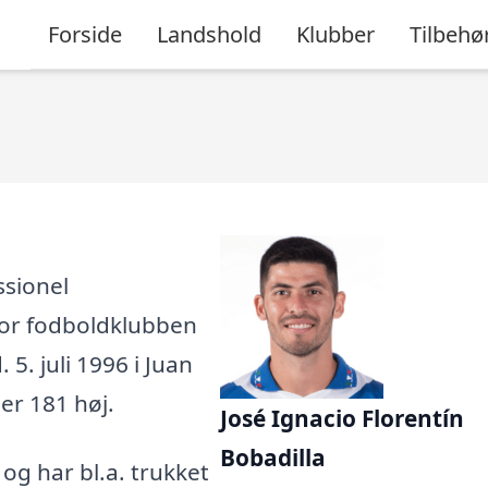
Forside
Landshold
Klubber
Tilbehø
ssionel
 for fodboldklubben
 5. juli 1996 i Juan
er 181 høj.
José Ignacio Florentín
Bobadilla
, og har bl.a. trukket