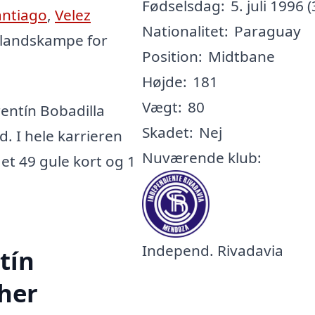
Fødselsdag:
5. juli 1996 (
antiago
,
Velez
Nationalitet:
Paraguay
3 landskampe for
Position:
Midtbane
Højde:
181
Vægt:
80
entín Bobadilla
Skadet:
Nej
d. I hele karrieren
Nuværende klub:
ået 49 gule kort og 1
Independ. Rivadavia
tín
 her