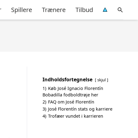
r
Spillere
Trænere
Tilbud
Indholdsfortegnelse
skjul
1)
Køb José Ignacio Florentín
Bobadilla fodboldtrøje her
2)
FAQ om José Florentín
3)
José Florentín stats og karriere
4)
Trofæer vundet i karrieren