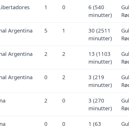
bertadores
1
0
6 (540
Gul
minutter)
Rø
nal Argentina
5
1
30 (2511
Gul
minutter)
Rø
nal Argentina
2
2
13 (1103
Gul
minutter)
Rø
nal Argentina
0
2
3 (219
Gul
minutter)
Rø
na
2
0
3 (270
Gul
minutter)
Rø
na
0
0
1 (63
Gul