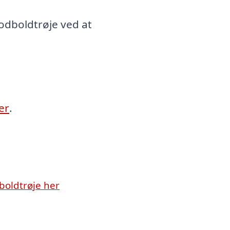
fodboldtrøje ved at
er
.
boldtrøje her