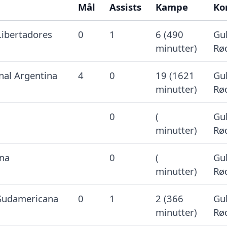
Mål
Assists
Kampe
Ko
bertadores
0
1
6 (490
Gul
minutter)
Rø
nal Argentina
4
0
19 (1621
Gul
minutter)
Rø
0
(
Gul
minutter)
Rø
na
0
(
Gul
minutter)
Rø
udamericana
0
1
2 (366
Gul
minutter)
Rø