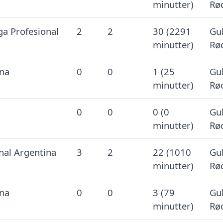
minutter)
Rø
ga Profesional
2
2
30 (2291
Gul
minutter)
Rø
na
0
0
1 (25
Gul
minutter)
Rø
0
0
0 (0
Gul
minutter)
Rø
nal Argentina
3
2
22 (1010
Gul
minutter)
Rø
na
0
0
3 (79
Gul
minutter)
Rø