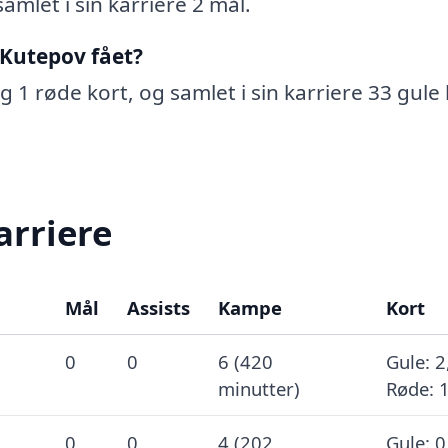
amlet i sin karriere 2 mål.
 Kutepov fået?
g 1 røde kort, og samlet i sin karriere 33 gule
arriere
Mål
Assists
Kampe
Kort
0
0
6 (420
Gule: 2
minutter)
Røde: 
0
0
4 (202
Gule: 0