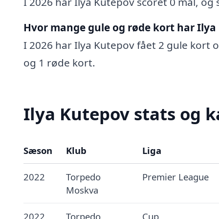
I 2026 har Ilya Kutepov scoret 0 mål, og s
Hvor mange gule og røde kort har Ilya
I 2026 har Ilya Kutepov fået 2 gule kort o
og 1 røde kort.
Ilya Kutepov stats og k
Sæson
Klub
Liga
2022
Torpedo
Premier League
Moskva
2022
Torpedo
Cup