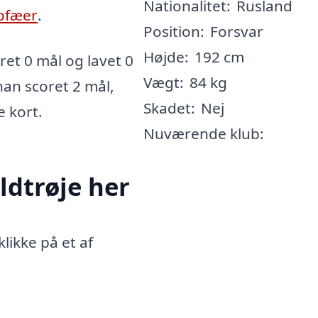
Nationalitet:
Rusland
ofæer
.
Position:
Forsvar
Højde:
192 cm
et 0 mål og lavet 0
Vægt:
84 kg
han scoret 2 mål,
Skadet:
Nej
e kort.
Nuværende klub:
ldtrøje her
likke på et af