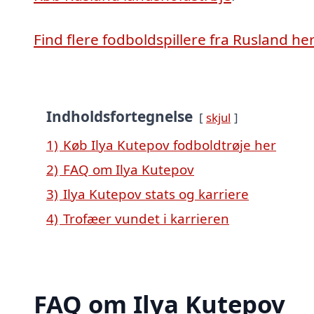
Find flere fodboldspillere fra Rusland he
Indholdsfortegnelse
skjul
1)
Køb Ilya Kutepov fodboldtrøje her
2)
FAQ om Ilya Kutepov
3)
Ilya Kutepov stats og karriere
4)
Trofæer vundet i karrieren
FAQ om Ilya Kutepov