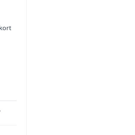
 kort
,
1
,