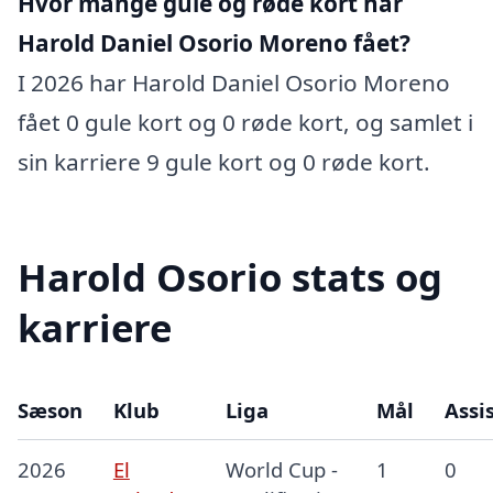
Hvor mange gule og røde kort har
Harold Daniel Osorio Moreno fået?
I 2026 har Harold Daniel Osorio Moreno
fået 0 gule kort og 0 røde kort, og samlet i
sin karriere 9 gule kort og 0 røde kort.
Harold Osorio stats og
karriere
Sæson
Klub
Liga
Mål
Assi
2026
El
World Cup -
1
0