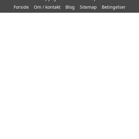
Forside
Om / kontakt
Blog
Sitemap
Betingelser