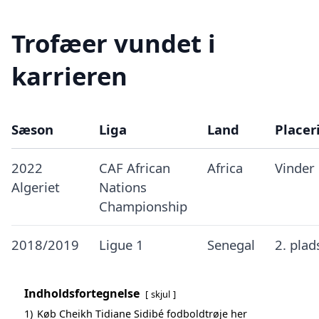
Trofæer vundet i
karrieren
Sæson
Liga
Land
Placer
2022
CAF African
Africa
Vinder
Algeriet
Nations
Championship
2018/2019
Ligue 1
Senegal
2. plad
Indholdsfortegnelse
skjul
1)
Køb Cheikh Tidiane Sidibé fodboldtrøje her