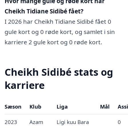
Hvor mange gule og røde kort har
Cheikh Tidiane Sidibé fået?
I 2026 har Cheikh Tidiane Sidibé fået 0
gule kort og 0 røde kort, og samlet i sin
karriere 2 gule kort og 0 røde kort.
Cheikh Sidibé stats og
karriere
Sæson
Klub
Liga
Mål
Assi
2023
Azam
Ligi kuu Bara
0