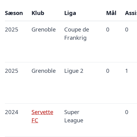
Sæson
Klub
Liga
Mål
Assi
2025
Grenoble
Coupe de
0
0
Frankrig
2025
Grenoble
Ligue 2
0
1
2024
Servette
Super
0
FC
League