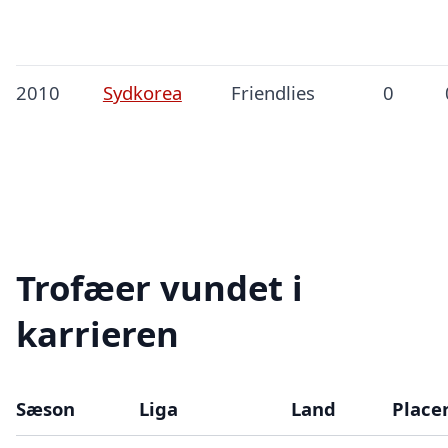
2010
Sydkorea
Friendlies
0
Trofæer vundet i
karrieren
Sæson
Liga
Land
Place